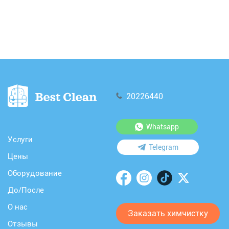
20226440
Whatsapp
Услуги
Telegram
Цены
Оборудование
До/После
О нас
Заказать химчистку
Отзывы