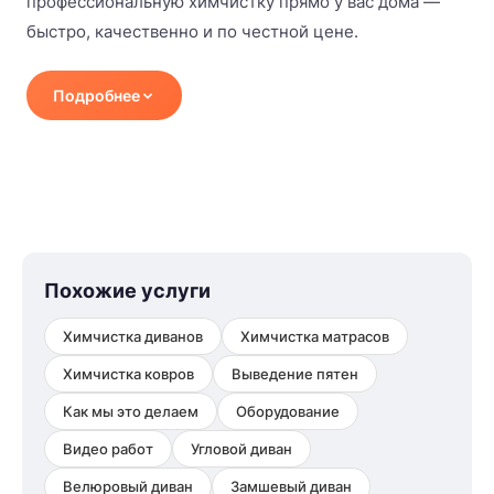
профессиональную химчистку прямо у вас дома —
быстро, качественно и по честной цене.
Подробнее
Как проходит химчистка дивана?
Мы используем профессиональный метод
экстракции — глубоко очищаем ткань специальным
оборудованием, которое вытягивает грязь и влагу.
Похожие услуги
Процесс занимает 40–90 минут в зависимости от
размера мебели. После чистки диваном можно
Химчистка диванов
Химчистка матрасов
пользоваться уже вечером того же дня.
Химчистка ковров
Выведение пятен
Экологически безопасные средства
Как мы это делаем
Оборудование
Во всей работе мы используем только
Видео работ
Угловой диван
сертифицированные, экологически безопасные
Велюровый диван
Замшевый диван