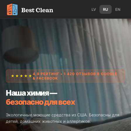
LV
RU
EN
4,9 РЕЙТИНГ • 1 420 ОТЗЫВОВ В GOOGLE
★★★★★
& FACEBOOK
Наша химия —
безопасно для всех
Экологичные моющие средства из США. Безопасны для
детей, домашних животных и аллергиков.