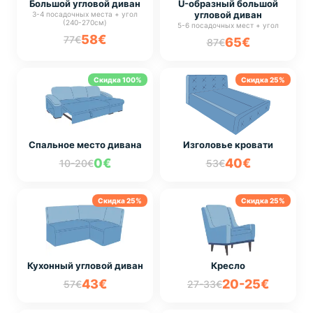
Большой угловой диван
U-образный большой
угловой диван
3-4 посадочных места + угол
(240-270см)
5-6 посадочных мест + угол
58€
77€
65€
87€
Скидка 100%
Скидка 25%
Спальное место дивана
Изголовье кровати
0€
40€
10-20€
53€
Скидка 25%
Скидка 25%
Кухонный угловой диван
Кресло
43€
20-25€
57€
27-33€