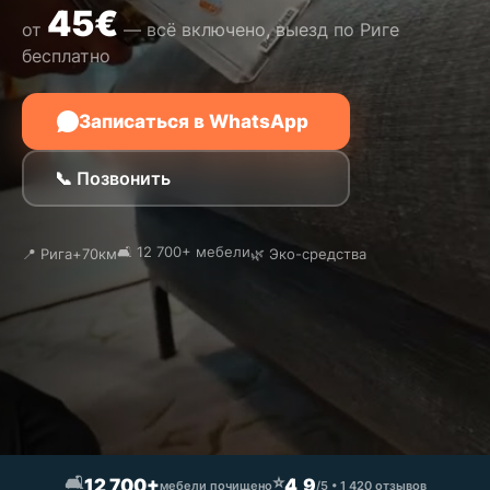
45€
от
— всё включено, выезд по Риге
бесплатно
Записаться в WhatsApp
📞 Позвонить
🛋️ 12 700+ мебели
📍 Рига+70км
🌿 Эко-средства
🛋️
⭐
12 700+
4,9
мебели почищено
/5 • 1 420 отзывов