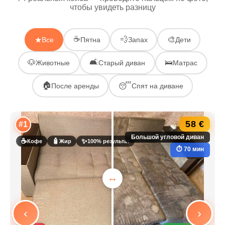
чтобы увидеть разницу
☕
💨
🎨
★
Все
Пятна
Запах
Дети
🛋
🐶
🛌
Животные
Старый диван
Матрас
🏠
😴
После аренды
Спят на диване
58 €
#1
Большой угловой диван
☕
🧴
✨
Кофе
Жир
100% результат
⏱ 70 мин
‹
›