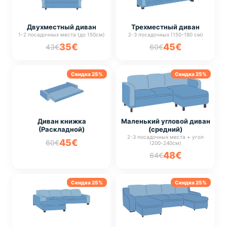
Двухместный диван
Трехместный диван
1-2 посадочных места (до 150см)
2-3 посадочных (150-180 см)
35€
45€
43€
60€
Скидка 25%
Скидка 25%
Диван книжка
Маленький угловой диван
(Раскладной)
(средний)
2-3 посадочных места + угол
45€
60€
(200-240см)
48€
64€
Скидка 25%
Скидка 25%