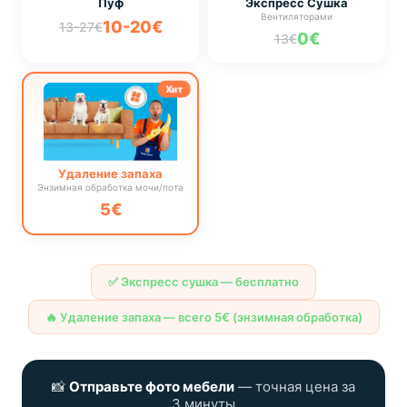
Пуф
Экспресс Сушка
Вентиляторами
10-20€
13-27€
0€
13€
Хит
Удаление запаха
Энзимная обработка мочи/пота
5€
✅ Экспресс сушка — бесплатно
🔥 Удаление запаха — всего 5€ (энзимная обработка)
📸
Отправьте фото мебели
— точная цена за
3 минуты