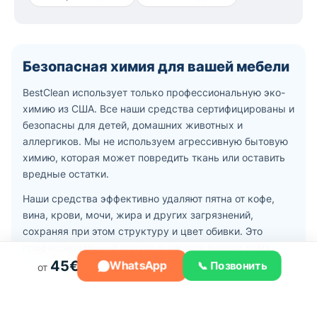
моющие средства из США, безопасные для детей и
домашних животных. Мы удаляем пятна, пылевых
клещей, аллергены и неприятные запахи — ваша
Безопасная химия для вашей мебели
мебель будет выглядеть и пахнуть как новая.
BestClean использует только профессиональную эко-
Наши услуги
химию из США. Все наши средства сертифицированы и
безопасны для детей, домашних животных и
Предлагаем химчистку тканевых и кожаных диванов,
аллергиков. Мы не используем агрессивную бытовую
угловых диванов, кресел, чистку матрасов, ковров, а
химию, которая может повредить ткань или оставить
также удаление запахов с помощью энзимной
вредные остатки.
технологии. Минимальный заказ — всего 45€, а
Наши средства эффективно удаляют пятна от кофе,
выезд по Риге бесплатный.
вина, крови, мочи, жира и других загрязнений,
сохраняя при этом структуру и цвет обивки. Это
Почему клиенты выбирают BestClean?
профессиональный подход к чистоте вашего дома.
45€
WhatsApp
📞 Позвонить
от
★ 4,9 из 5 — более 1 420 отзывов на Google и
Facebook. Мы гордимся самым высоким рейтингом
среди клининговых компаний в Латвии. Гарантируем