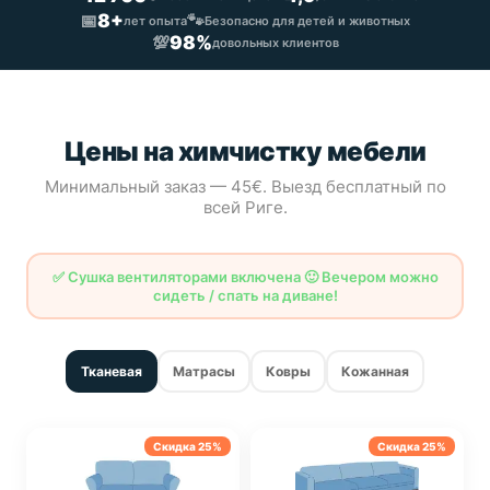
📅
8+
🐾
лет опыта
Безопасно для детей и животных
💯
98%
довольных клиентов
Цены на химчистку мебели
Минимальный заказ — 45€. Выезд бесплатный по
всей Риге.
✅ Сушка вентиляторами включена 🙂 Вечером можно
сидеть / спать на диване!
Тканевая
Матрасы
Ковры
Кожанная
Скидка 25%
Скидка 25%