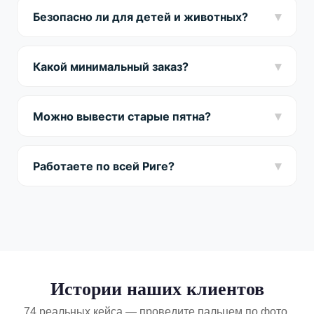
— примерно 1.5 часа. После чистки диван сохнет
▾
Безопасно ли для детей и животных?
3-6 часов.
Да! Используем только сертифицированные
гипоаллергенные средства. Безопасно для всей
▾
Какой минимальный заказ?
семьи и питомцев.
Минимальный заказ — 45€. Это стоимость чистки
стандартного дивана на 2 места. Выезд
▾
Можно вывести старые пятна?
бесплатный по всей Риге.
В большинстве случаев — да. Отправьте фото
пятна в WhatsApp — скажем, насколько
▾
Работаете по всей Риге?
реалистично полное удаление.
Да, выезжаем во все районы Риги и ближайшие
пригороды (до 70 км). Выезд по Риге бесплатный.
Истории наших клиентов
74 реальных кейса — проведите пальцем по фото,