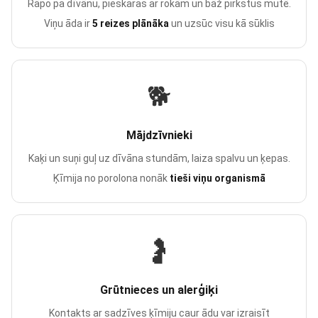
Rāpo pa dīvānu, pieskaras ar rokām un bāž pirkstus mutē.
Viņu āda ir
5 reizes plānāka
un uzsūc visu kā sūklis
🐕
Mājdzīvnieki
Kaķi un suņi guļ uz dīvāna stundām, laiza spalvu un ķepas.
Ķīmija no porolona nonāk
tieši viņu organismā
🤰
Grūtnieces un alerģiķi
Kontakts ar sadzīves ķīmiju caur ādu var izraisīt