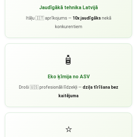
Jaudīgākā tehnika Latvijā
Itāļu 🇮🇹 aprīkojums —
10x jaudīgāks
nekā
konkurentiem
🧴
Eko ķīmija no ASV
Droši 🇺🇸 profesionāli līdzekļi —
dziļa tīrīšana bez
kaitējuma
⭐