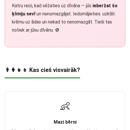
Katru reizi, kad sēžaties uz dīvāna — jūs
ieberžat šo
ķīmiju sevī
un nenomazgājat. Iedomājieties: uzklāt
krēmu uz ādas un nekad to nenomazgāt. Tieši tas
notiek ar jūsu dīvānu. 🚫
👨‍👩‍👧‍👦 Kas cieš visvairāk?
👶
Mazi bērni