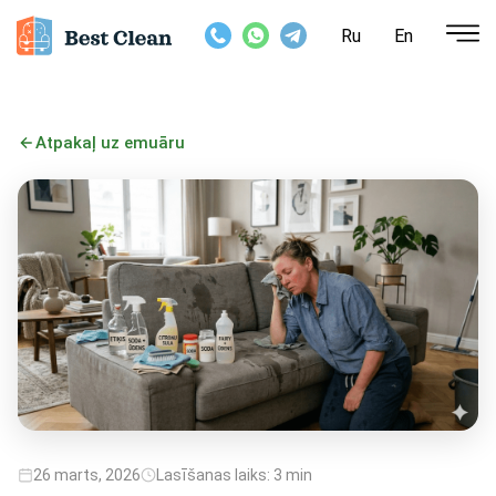
Ru
En
Atpakaļ uz emuāru
26 marts, 2026
Lasīšanas laiks: 3 min