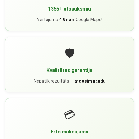
1355+ atsauksmju
Vērtējums
4.9 no 5
Google Maps!
🛡️
Kvalitātes garantija
Nepatīk rezultāts —
atdosim naudu
💳
Ērts maksājums