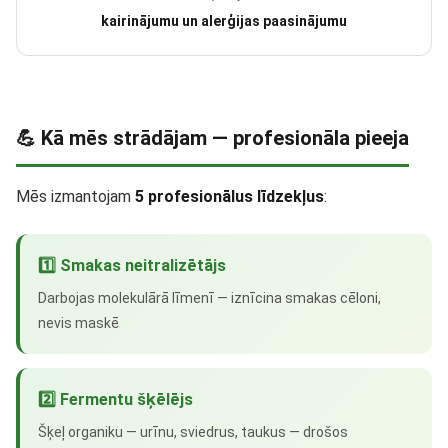
kairinājumu un alerģijas paasinājumu
💪 Kā mēs strādājam — profesionāla pieeja
Mēs izmantojam
5 profesionālus līdzekļus
:
1️⃣ Smakas neitralizētājs
Darbojas molekulārā līmenī — iznīcina smakas cēloni,
nevis maskē
2️⃣ Fermentu šķēlējs
Šķeļ organiku — urīnu, sviedrus, taukus — drošos