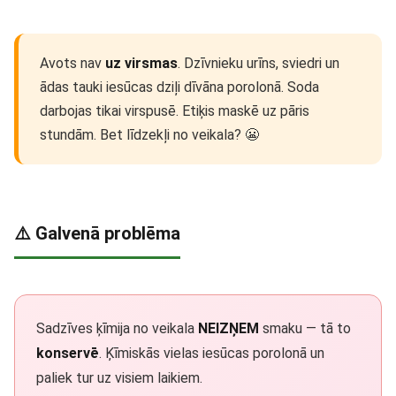
Avots nav
uz virsmas
. Dzīvnieku urīns, sviedri un
ādas tauki iesūcas dziļi dīvāna porolonā. Soda
darbojas tikai virspusē. Etiķis maskē uz pāris
stundām. Bet līdzekļi no veikala? 😬
⚠️ Galvenā problēma
Sadzīves ķīmija no veikala
NEIZŅEM
smaku — tā to
konservē
. Ķīmiskās vielas iesūcas porolonā un
paliek tur uz visiem laikiem.