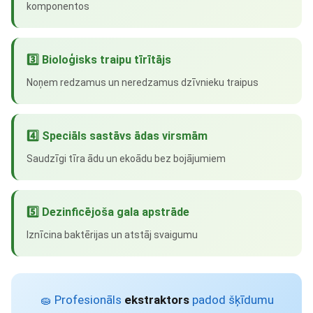
komponentos
3️⃣ Bioloģisks traipu tīrītājs
Noņem redzamus un neredzamus dzīvnieku traipus
4️⃣ Speciāls sastāvs ādas virsmām
Saudzīgi tīra ādu un ekoādu bez bojājumiem
5️⃣ Dezinficējoša gala apstrāde
Iznīcina baktērijas un atstāj svaigumu
🧽 Profesionāls
ekstraktors
padod šķīdumu