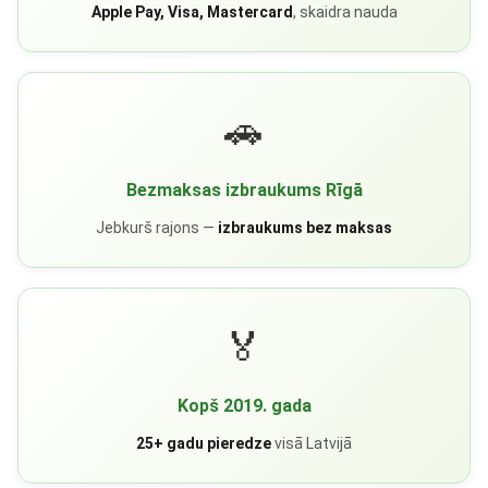
Apple Pay, Visa, Mastercard
, skaidra nauda
🚗
Bezmaksas izbraukums Rīgā
Jebkurš rajons —
izbraukums bez maksas
🏅
Kopš 2019. gada
25+ gadu pieredze
visā Latvijā