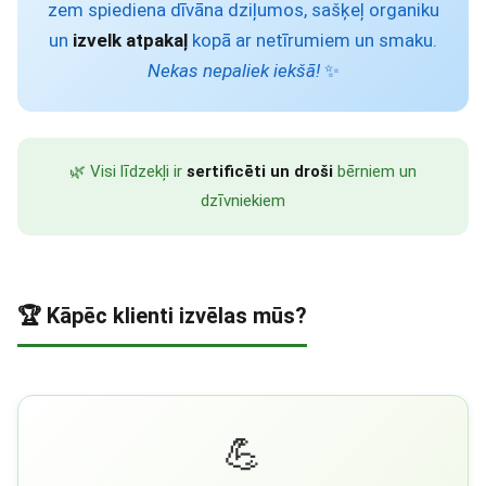
zem spiediena dīvāna dziļumos, sašķeļ organiku
un
izvelk atpakaļ
kopā ar netīrumiem un smaku.
Nekas nepaliek iekšā!
✨
🌿 Visi līdzekļi ir
sertificēti un droši
bērniem un
dzīvniekiem
🏆 Kāpēc klienti izvēlas mūs?
💪