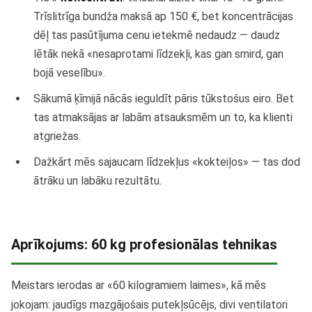
Trīslitrīga bundža maksā ap 150 €, bet koncentrācijas
dēļ tas pasūtījuma cenu ietekmē nedaudz — daudz
lētāk nekā «nesaprotami līdzekļi, kas gan smird, gan
bojā veselību».
Sākumā ķīmijā nācās ieguldīt pāris tūkstošus eiro. Bet
tas atmaksājas ar labām atsauksmēm un to, ka klienti
atgriežas.
Dažkārt mēs sajaucam līdzekļus «kokteiļos» — tas dod
ātrāku un labāku rezultātu.
Aprīkojums: 60 kg profesionālas tehnikas
Meistars ierodas ar «60 kilogramiem laimes», kā mēs
jokojam: jaudīgs mazgājošais putekļsūcējs, divi ventilatori