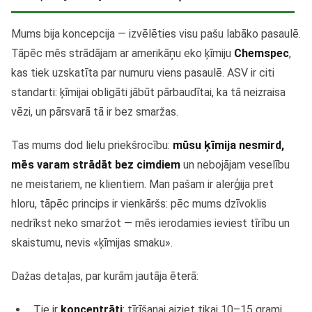
Mums bija koncepcija — izvēlēties visu pašu labāko pasaulē.
Tāpēc mēs strādājam ar amerikāņu eko ķīmiju
Chemspec
,
kas tiek uzskatīta par numuru viens pasaulē. ASV ir citi
standarti: ķīmijai obligāti jābūt pārbaudītai, ka tā neizraisa
vēzi, un pārsvarā tā ir bez smaržas.
Tas mums dod lielu priekšrocību:
mūsu ķīmija nesmird,
mēs varam strādāt bez cimdiem
un nebojājam veselību
ne meistariem, ne klientiem. Man pašam ir alerģija pret
hloru, tāpēc princips ir vienkāršs: pēc mums dzīvoklis
nedrīkst neko smaržot — mēs ierodamies ieviest tīrību un
skaistumu, nevis «ķīmijas smaku».
Dažas detaļas, par kurām jautāja ēterā:
Tie ir
koncentrāti
: tīrīšanai aiziet tikai 10–15 grami.