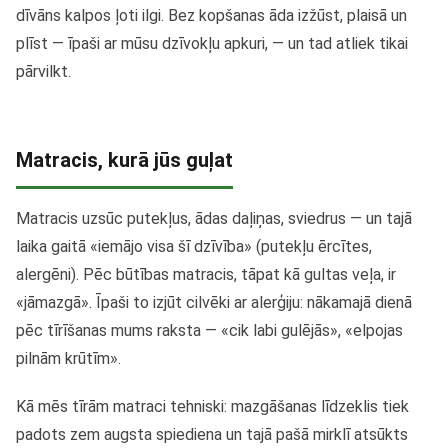
dīvāns kalpos ļoti ilgi. Bez kopšanas āda izžūst, plaisā un
plīst — īpaši ar mūsu dzīvokļu apkuri, — un tad atliek tikai
pārvilkt.
Matracis, kurā jūs guļat
Matracis uzsūc putekļus, ādas daļiņas, sviedrus — un tajā
laika gaitā «iemājo visa šī dzīvība» (putekļu ērcītes,
alergēni). Pēc būtības matracis, tāpat kā gultas veļa, ir
«jāmazgā». Īpaši to izjūt cilvēki ar alerģiju: nākamajā dienā
pēc tīrīšanas mums raksta — «cik labi gulējās», «elpojas
pilnām krūtīm».
Kā mēs tīrām matraci tehniski: mazgāšanas līdzeklis tiek
padots zem augsta spiediena un tajā pašā mirklī atsūkts