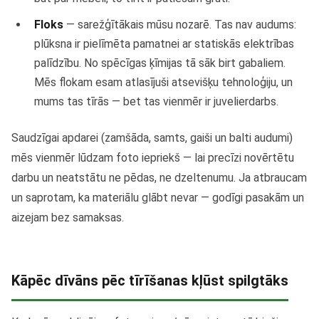
Floks
— sarežģītākais mūsu nozarē. Tas nav audums:
plūksna ir pielīmēta pamatnei ar statiskās elektrības
palīdzību. No spēcīgas ķīmijas tā sāk birt gabaliem.
Mēs flokam esam atlasījuši atsevišķu tehnoloģiju, un
mums tas tīrās — bet tas vienmēr ir juvelierdarbs.
Saudzīgai apdarei (zamšāda, samts, gaiši un balti audumi)
mēs vienmēr lūdzam foto iepriekš — lai precīzi novērtētu
darbu un neatstātu ne pēdas, ne dzeltenumu. Ja atbraucam
un saprotam, ka materiālu glābt nevar — godīgi pasakām un
aizejam bez samaksas.
Kāpēc dīvāns pēc tīrīšanas kļūst spilgtāks