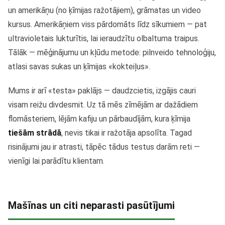
un amerikāņu (no ķīmijas ražotājiem), grāmatas un video
kursus. Amerikāņiem viss pārdomāts līdz sīkumiem — pat
ultravioletais lukturītis, lai ieraudzītu olbaltuma traipus.
Tālāk — mēģinājumu un kļūdu metode: pilnveido tehnoloģiju,
atlasi savas sukas un ķīmijas «kokteiļus».
Mums ir arī «testa» paklājs — daudzcietis, izgājis cauri
visam reižu divdesmit. Uz tā mēs zīmējām ar dažādiem
flomāsteriem, lējām kafiju un pārbaudījām, kura ķīmija
tiešām strādā
, nevis tikai ir ražotāja apsolīta. Tagad
risinājumi jau ir atrasti, tāpēc tādus testus darām reti —
vienīgi lai parādītu klientam.
Mašīnas un citi neparasti pasūtījumi