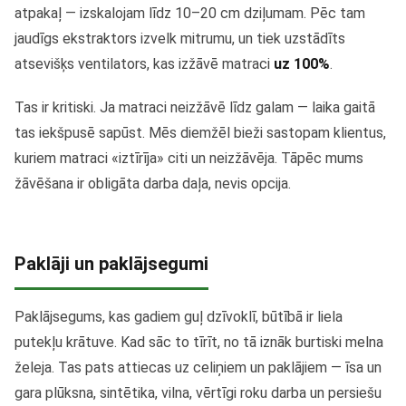
atpakaļ — izskalojam līdz 10–20 cm dziļumam. Pēc tam
jaudīgs ekstraktors izvelk mitrumu, un tiek uzstādīts
atsevišķs ventilators, kas izžāvē matraci
uz 100%
.
Tas ir kritiski. Ja matraci neizžāvē līdz galam — laika gaitā
tas iekšpusē sapūst. Mēs diemžēl bieži sastopam klientus,
kuriem matraci «iztīrīja» citi un neizžāvēja. Tāpēc mums
žāvēšana ir obligāta darba daļa, nevis opcija.
Paklāji un paklājsegumi
Paklājsegums, kas gadiem guļ dzīvoklī, būtībā ir liela
putekļu krātuve. Kad sāc to tīrīt, no tā iznāk burtiski melna
želeja. Tas pats attiecas uz celiņiem un paklājiem — īsa un
gara plūksna, sintētika, vilna, vērtīgi roku darba un persiešu