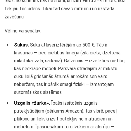
redz, no kurienes nāk netīrumi, un iziet vietu 3–4 reizes, līdz
tek jau tīrs ūdens. Tikai tad savāc mitrumu un uzstāda
žāvēšanu.
Vēl no «arsenāla»:
Sukas.
Suku atlasei iztērējām ap 500 €. Tās ir
krāsainas — pēc cietības līmeņa (zila cieta, dzeltena
mīkstāka, zaļa, sarkana). Galvenais — izvēlēties cietību,
kas neskrāpē mēbeli. Pārsvarā strādājam ar mīkstu
suku lielā griešanās ātrumā: ar rokām sen vairs
neberžam, tas ir pārāk smagi fiziski — izmantojam
automātiskas sistēmas.
Uzgalis «žurka».
Īpašs izsitošais uzgalis
putekļsūcējam (pērkams Amazon): tas vibrē, paceļ
plūksnu un lieliski izsit putekļus no matračiem un
mēbelēm. Īpaši iesakām to cilvēkiem ar alerģiju —