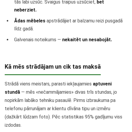
tās labi uzsūc. Svaigus traipus uzsūciet,
bet
neberziet.
Ādas mēbeles
apstrādājiet ar balzamu reizi pusgadā
līdz gadā.
Galvenais noteikums —
nekaitēt un nesabojāt.
Kā mēs strādājam un cik tas maksā
Strādā viens meistars, parasti iekļaujamies
aptuveni
stundā
— mēs «nečammājamies» divas trīs stundas, jo
nopirkām labāko tehniku pasaulē. Pirms izbraukuma pa
telefonu pārrunājam ar klientu dīvāna tipu un izmēru
(dažkārt lūdzam foto). Pēc statistikas 95% gadījumu viss
izdodas.