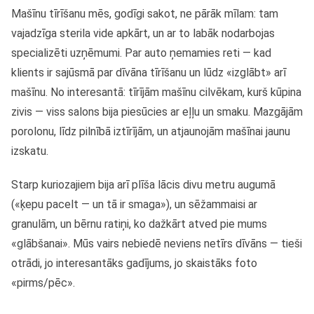
Mašīnu tīrīšanu mēs, godīgi sakot, ne pārāk mīlam: tam
vajadzīga sterila vide apkārt, un ar to labāk nodarbojas
specializēti uzņēmumi. Par auto ņemamies reti — kad
klients ir sajūsmā par dīvāna tīrīšanu un lūdz «izglābt» arī
mašīnu. No interesantā: tīrījām mašīnu cilvēkam, kurš kūpina
zivis — viss salons bija piesūcies ar eļļu un smaku. Mazgājām
porolonu, līdz pilnībā iztīrījām, un atjaunojām mašīnai jaunu
izskatu.
Starp kuriozajiem bija arī plīša lācis divu metru augumā
(«ķepu pacelt — un tā ir smaga»), un sēžammaisi ar
granulām, un bērnu ratiņi, ko dažkārt atved pie mums
«glābšanai». Mūs vairs nebiedē neviens netīrs dīvāns — tieši
otrādi, jo interesantāks gadījums, jo skaistāks foto
«pirms/pēc».