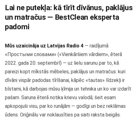
Lai ne putekļa: kā tīrīt dīvānus, paklājus
un matračus — BestClean eksperta
padomi
Mūs uzaicināja uz Latvijas Radio 4
— raidījumā
«Простыми словами» («Vienkāršiem vārdiem», ēterā
2022. gada 20. septembrī) — uz lielu sarunu par to, kā
pareizi kopt mīkstās mēbeles, paklājus un matračus: kuri
dīvāni vispār padodas tīrīšanai, kāpēc «tautas» līdzekļi ir
bīstami, kā darbojas mūsu ķīmija un tehnika un ko var izdarīt
pašam. Saruna ēterā notika krievu valodā; šeit esam
apkopojuši visu, par ko runājām — godīgi un bez reklāmas
ūdens. Oriģinālu var noklausīties pa saiti raksta beigās.