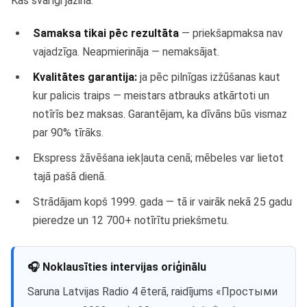
Kas svarīgi jāzina:
Samaksa tikai pēc rezultāta
— priekšapmaksa nav
vajadzīga. Neapmierināja — nemaksājat.
Kvalitātes garantija:
ja pēc pilnīgas izžūšanas kaut
kur palicis traips — meistars atbrauks atkārtoti un
notīrīs bez maksas. Garantējam, ka dīvāns būs vismaz
par 90% tīrāks.
Ekspress žāvēšana iekļauta cenā; mēbeles var lietot
tajā pašā dienā.
Strādājam kopš 1999. gada — tā ir vairāk nekā 25 gadu
pieredze un 12 700+ notīrītu priekšmetu.
🎧 Noklausīties intervijas oriģinālu
Saruna Latvijas Radio 4 ēterā, raidījums «Простыми