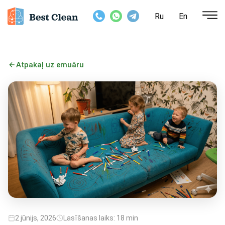
Ru
En
Atpakaļ uz emuāru
2 jūnijs, 2026
Lasīšanas laiks: 18 min