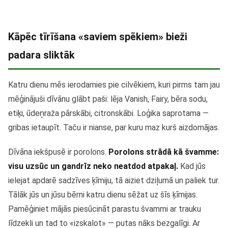
Kāpēc tīrīšana «saviem spēkiem» bieži
padara sliktāk
Katru dienu mēs ierodamies pie cilvēkiem, kuri pirms tam jau
mēģinājuši dīvānu glābt paši: lēja Vanish, Fairy, bēra sodu,
etiķi, ūdeņraža pārskābi, citronskābi. Loģika saprotama —
gribas ietaupīt. Taču ir nianse, par kuru maz kurš aizdomājas.
Dīvāna iekšpusē ir porolons.
Porolons strādā kā švamme:
visu uzsūc un gandrīz neko neatdod atpakaļ.
Kad jūs
ielejat apdarē sadzīves ķīmiju, tā aiziet dziļumā un paliek tur.
Tālāk jūs un jūsu bērni katru dienu sēžat uz šīs ķīmijas.
Pamēģiniet mājās piesūcināt parastu švammi ar trauku
līdzekli un tad to «izskalot» — putas nāks bezgalīgi. Ar