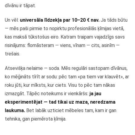
dīvānu ir tāpat.
Un vēl:
universāla līdzekļa par 10–20 € nav.
Ja tāds būtu
— mēs paši pirmie to nopirktu profesionālās ķīmijas vietā,
kas maksā tūkstošus eiro. Katram traipam vajadzīgs savs
risinājums: flomāsteram — viens, vīnam — cits, asinīm —
trešais.
Atsevišķa nelaime — soda. Mēs regulāri sastopam dīvānus,
ko mēģināts tīrīt ar sodu: pēc tam «pa tiem var klauvēt», ar
roku jūti, kur mīksts, kur ciets. Visu to pēc tam nākas
izmazgāt. Tāpēc noteikums ir vienkāršs:
ja jau
eksperimentējat — tad tikai uz maza, neredzama
laukuma.
Bet labāk uzticiet mēbeles tam, kam ir gan
tehnika, gan piemērota ķīmija.