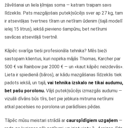
žāvēšanai un liela ķīmijas soma — katram traipam savs
līdzeklis. Pats mazgājošais putekļsūcējs sver ap 27 kg, tam
ir atsevišķas tvertnes tīram un netīram ūdenim (šajā modelī
ielej 15 litrus), iekšā pievieno šampūnu, bet netīrumi
savācas atsevišķā tvertnē.
Kāpēc svarīga tieši profesionāla tehnika? Mēs bieži
sastopam klientus, kuri nopirka mājās Thomas, Karcher par
500 € vai Rainbow par 2000 € — un «kaut kāpēc neizdevās».
Lieta ir spiedienā (bāros), ar kādu mazgāšanas līdzeklis tiek
padots iekšā, un tajā,
vai tehnika izskalo ne tikai audumu,
bet pašu porolonu.
Vājš putekļsūcējs izmazgās audumu —
vizuāli dīvāns būs tīrs, bet pie jebkura mitruma netīrumi
atkal pacelsies no porolona un parādīsies pēdas.
Tāpēc mūsu meistari strādā ar
caurspīdīgiem uzgaļiem
—