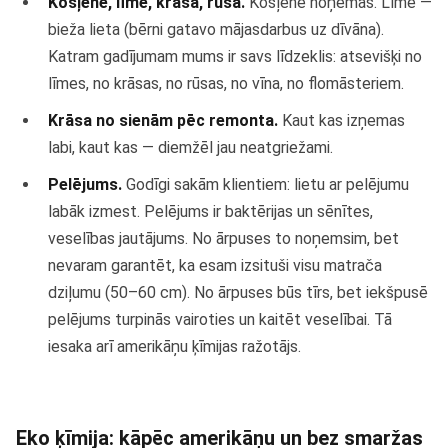
Košļene, līme, krāsa, rūsa.
Košļene noņemas. Līme —
bieža lieta (bērni gatavo mājasdarbus uz dīvāna).
Katram gadījumam mums ir savs līdzeklis: atsevišķi no
līmes, no krāsas, no rūsas, no vīna, no flomāsteriem.
Krāsa no sienām pēc remonta.
Kaut kas izņemas
labi, kaut kas — diemžēl jau neatgriežami.
Pelējums.
Godīgi sakām klientiem: lietu ar pelējumu
labāk izmest. Pelējums ir baktērijas un sēnītes,
veselības jautājums. No ārpuses to noņemsim, bet
nevaram garantēt, ka esam izsituši visu matrača
dziļumu (50–60 cm). No ārpuses būs tīrs, bet iekšpusē
pelējums turpinās vairoties un kaitēt veselībai. Tā
iesaka arī amerikāņu ķīmijas ražotājs.
Eko ķīmija: kāpēc amerikāņu un bez smaržas