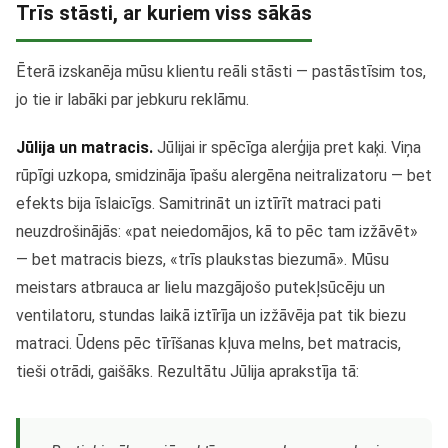
Trīs stāsti, ar kuriem viss sākās
Ēterā izskanēja mūsu klientu reāli stāsti — pastāstīsim tos,
jo tie ir labāki par jebkuru reklāmu.
Jūlija un matracis.
Jūlijai ir spēcīga alerģija pret kaķi. Viņa
rūpīgi uzkopa, smidzināja īpašu alergēna neitralizatoru — bet
efekts bija īslaicīgs. Samitrināt un iztīrīt matraci pati
neuzdrošinājās: «pat neiedomājos, kā to pēc tam izžāvēt»
— bet matracis biezs, «trīs plaukstas biezumā». Mūsu
meistars atbrauca ar lielu mazgājošo putekļsūcēju un
ventilatoru, stundas laikā iztīrīja un izžāvēja pat tik biezu
matraci. Ūdens pēc tīrīšanas kļuva melns, bet matracis,
tieši otrādi, gaišāks. Rezultātu Jūlija aprakstīja tā: