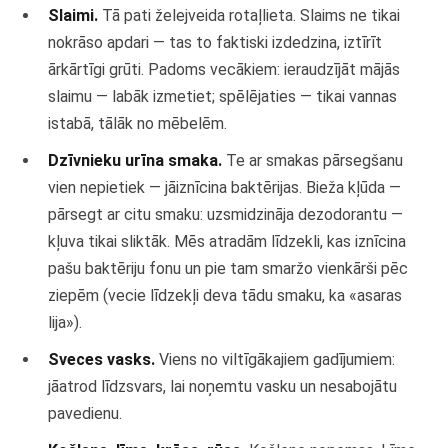
Slaimi.
Tā pati želejveida rotaļlieta. Slaims ne tikai
nokrāso apdari — tas to faktiski izdedzina, iztīrīt
ārkārtīgi grūti. Padoms vecākiem: ieraudzījāt mājās
slaimu — labāk izmetiet; spēlējaties — tikai vannas
istabā, tālāk no mēbelēm.
Dzīvnieku urīna smaka.
Te ar smakas pārsegšanu
vien nepietiek — jāiznīcina baktērijas. Bieža kļūda —
pārsegt ar citu smaku: uzsmidzināja dezodorantu —
kļuva tikai sliktāk. Mēs atradām līdzekli, kas iznīcina
pašu baktēriju fonu un pie tam smaržo vienkārši pēc
ziepēm (vecie līdzekļi deva tādu smaku, ka «asaras
lija»).
Sveces vasks.
Viens no viltīgākajiem gadījumiem:
jāatrod līdzsvars, lai noņemtu vasku un nesabojātu
pavedienu.