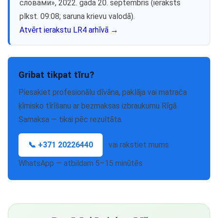
словами», 2022. gada 20. septembris (ieraksts
plkst. 09:08; saruna krievu valodā).
Atvērt ierakstu LR4 arhīvā →
Gribat tikpat tīru?
Piesakiet profesionālu dīvāna, paklāja vai matrača
ķīmisko tīrīšanu ar bezmaksas izbraukumu Rīgā.
Samaksa — tikai pēc rezultāta.
📞 +371 20226440
vai rakstiet mums
WhatsApp — atbildam 5–15 minūtēs