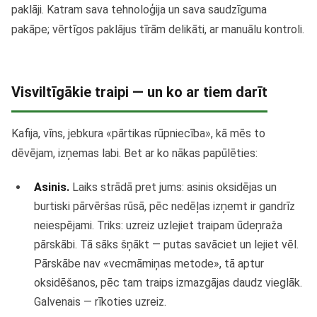
paklāji. Katram sava tehnoloģija un sava saudzīguma
pakāpe; vērtīgos paklājus tīrām delikāti, ar manuālu kontroli.
Visviltīgākie traipi — un ko ar tiem darīt
Kafija, vīns, jebkura «pārtikas rūpniecība», kā mēs to
dēvējam, izņemas labi. Bet ar ko nākas papūlēties:
Asinis.
Laiks strādā pret jums: asinis oksidējas un
burtiski pārvēršas rūsā, pēc nedēļas izņemt ir gandrīz
neiespējami. Triks: uzreiz uzlejiet traipam ūdeņraža
pārskābi. Tā sāks šņākt — putas savāciet un lejiet vēl.
Pārskābe nav «vecmāmiņas metode», tā aptur
oksidēšanos, pēc tam traips izmazgājas daudz vieglāk.
Galvenais — rīkoties uzreiz.