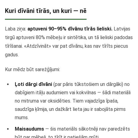
Kuri dīvāni tīrās, un kuri — nē
Laba ziņa:
aptuveni 90–95% dīvānu tīrās lieliski.
Latvijas
tirgū aptuveni 80% mēbeļu ir sintētika, un tā lieliski padodas
tīrīšanai. «Atdzīvināt» var pat dīvānu, kas nav tīrīts piecus
gadus.
Kur mēdz būt sarežģījumi:
Ļoti dārgi dīvāni
(par pāris tūkstošiem un dārgāki) no
dabīgiem itāļu audumiem vai kokvilnas — šādi materiāli
no mitruma var oksidēties. Tiem vajadzīga īpaša,
saudzīga ķīmija, un dažkārt lieta jau ir sabojāta pirms
mums.
Maisaudums
— šis materiāls sākotnēji nav paredzēts
būt par mēbeli, to tīrīt ir patiešām grūti.