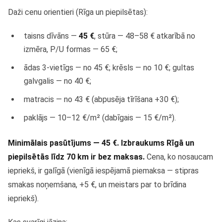
Daži cenu orientieri (Rīga un piepilsētas):
taisns dīvāns —
45 €
, stūra — 48–58 € atkarībā no
izmēra, P/U formas — 65 €;
ādas 3-vietīgs — no 45 €; krēsls — no 10 €; gultas
galvgalis — no 40 €;
matracis — no 43 € (abpusēja tīrīšana +30 €);
paklājs — 10–12 €/m² (dabīgais — 15 €/m²).
Minimālais pasūtījums — 45 €. Izbraukums Rīgā un
piepilsētās līdz 70 km ir bez maksas.
Cena, ko nosaucam
iepriekš, ir galīgā (vienīgā iespējamā piemaksa — stipras
smakas noņemšana, +5 €, un meistars par to brīdina
iepriekš).