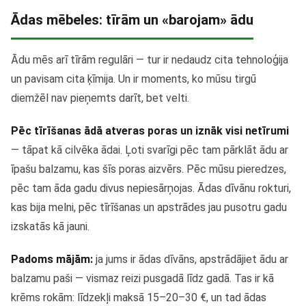
Ādas mēbeles: tīrām un «barojam» ādu
Ādu mēs arī tīrām regulāri — tur ir nedaudz cita tehnoloģija
un pavisam cita ķīmija. Un ir moments, ko mūsu tirgū
diemžēl nav pieņemts darīt, bet velti.
Pēc tīrīšanas ādā atveras poras un iznāk visi netīrumi
— tāpat kā cilvēka ādai. Ļoti svarīgi pēc tam pārklāt ādu ar
īpašu balzamu, kas šīs poras aizvērs. Pēc mūsu pieredzes,
pēc tam āda gadu divus nepiesārņojas. Ādas dīvānu rokturi,
kas bija melni, pēc tīrīšanas un apstrādes jau pusotru gadu
izskatās kā jauni.
Padoms mājām:
ja jums ir ādas dīvāns, apstrādājiet ādu ar
balzamu paši — vismaz reizi pusgadā līdz gadā. Tas ir kā
krēms rokām: līdzekļi maksā 15–20–30 €, un tad ādas