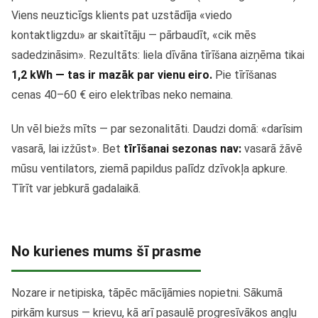
Viens neuzticīgs klients pat uzstādīja «viedo
kontaktligzdu» ar skaitītāju — pārbaudīt, «cik mēs
sadedzināsim». Rezultāts: liela dīvāna tīrīšana aizņēma tikai
1,2 kWh — tas ir mazāk par vienu eiro.
Pie tīrīšanas
cenas 40–60 € eiro elektrības neko nemaina.
Un vēl biežs mīts — par sezonalitāti. Daudzi domā: «darīsim
vasarā, lai izžūst». Bet
tīrīšanai sezonas nav:
vasarā žāvē
mūsu ventilators, ziemā papildus palīdz dzīvokļa apkure.
Tīrīt var jebkurā gadalaikā.
No kurienes mums šī prasme
Nozare ir netipiska, tāpēc mācījāmies nopietni. Sākumā
pirkām kursus — krievu, kā arī pasaulē progresīvākos angļu