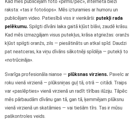
Kad mēs publicējam foto «pirms/pēc», internetā bieži
raksta: «tas ir fotošops». Mēs izturamies ar humoru un
publicējam video. Patiesībā viss ir vienkārši:
putekļi rada
pelēkumu.
Spilgti dīvāni laika gaitā kļūst blāvi, zaudē krāsu.
Kad mēs izmazgājam visus putekļus, krāsa atgriežas: oranžs
kļūst spilgti oranžs, zils — piesātināts un atkal spīd. Daudzi
pat neatceras, ka viņu dīvāns sākotnēji spīdēja — putekļi to
«notrūcināja».
Svarīga profesionāla nianse —
plūksnas virziens.
Pavelc ar
roku vienā virzienā — plūksniņas guļ tā, otrā — citādi. Traips
var «paslēpties» vienā virzienā un radīt tīrības ilūziju. Tāpēc
mēs pārbaudām dīvānu gan tā, gan tā, ķemmējam plūksnu
vienā virzienā un skatāmies — vai tiešām tīrs. Tas ir mūsu
paškontroles veids.