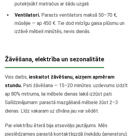
putekļsūkt matračus ar šādu uzgali.
Ventilatori.
Parasts ventilators maksā 50–70 €,
mūsējie — ap 450 €. Tie dod milzīgu gaisa plūsmu un
izžāvē mēbeli minūtēs, nevis dienās.
Žāvēšana, elektrība un sezonalitāte
Viss darbs,
ieskaitot žāvēšanu, aizņem apmēram
stundu.
Pati žāvēšana — 15–20 minūtes: uzdevums izdzīt
ap 80% mitruma, lai mēbele dienas laikā izžūst pati.
Salīdzinājumam: parastā mazgāšanā mēbele žūst 2–3
dienas. Līdz vakaram uz dīvāna jau var sēdēt.
Par elektrību ēterā bija atsevišķs jautājums. Mēs
pieslēdzamies parastā kontaktligzdā (nekādu ģeneratoru).