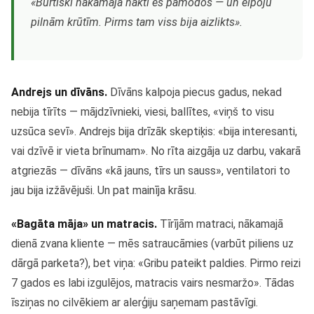
«Burtiski nākamajā naktī es pamodos — un elpoju
pilnām krūtīm. Pirms tam viss bija aizlikts».
Andrejs un dīvāns.
Dīvāns kalpoja piecus gadus, nekad
nebija tīrīts — mājdzīvnieki, viesi, ballītes, «viņš to visu
uzsūca sevī». Andrejs bija drīzāk skeptiķis: «bija interesanti,
vai dzīvē ir vieta brīnumam». No rīta aizgāja uz darbu, vakarā
atgriezās — dīvāns «kā jauns, tīrs un sauss», ventilatori to
jau bija izžāvējuši. Un pat mainīja krāsu.
«Bagāta māja» un matracis.
Tīrījām matraci, nākamajā
dienā zvana kliente — mēs satraucāmies (varbūt piliens uz
dārgā parketa?), bet viņa: «Gribu pateikt paldies. Pirmo reizi
7 gados es labi izgulējos, matracis vairs nesmaržo». Tādas
īsziņas no cilvēkiem ar alerģiju saņemam pastāvīgi.