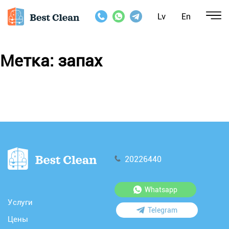
Lv
En
Метка:
запах
20226440
Whatsapp
Услуги
Telegram
Цены