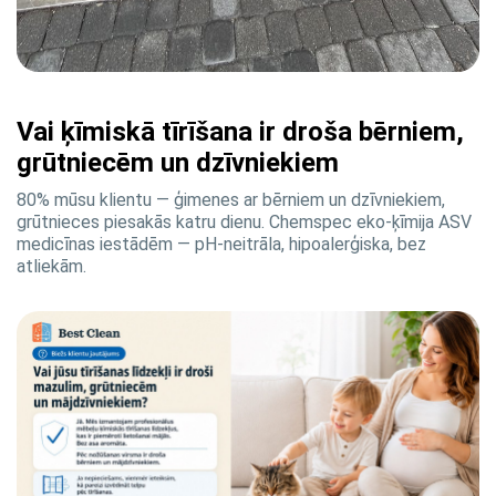
Vai ķīmiskā tīrīšana ir droša bērniem,
grūtniecēm un dzīvniekiem
80% mūsu klientu — ģimenes ar bērniem un dzīvniekiem,
grūtnieces piesakās katru dienu. Chemspec eko-ķīmija ASV
medicīnas iestādēm — pH-neitrāla, hipoalerģiska, bez
atliekām.