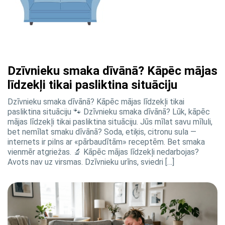
Dzīvnieku smaka dīvānā? Kāpēc mājas
līdzekļi tikai pasliktina situāciju
Dzīvnieku smaka dīvānā? Kāpēc mājas līdzekļi tikai
pasliktina situāciju 🐾 Dzīvnieku smaka dīvānā? Lūk, kāpēc
mājas līdzekļi tikai pasliktina situāciju. Jūs mīlat savu mīluli,
bet nemīlat smaku dīvānā? Soda, etiķis, citronu sula —
internets ir pilns ar «pārbaudītām» receptēm. Bet smaka
vienmēr atgriežas. 🔬 Kāpēc mājas līdzekļi nedarbojas?
Avots nav uz virsmas. Dzīvnieku urīns, sviedri […]