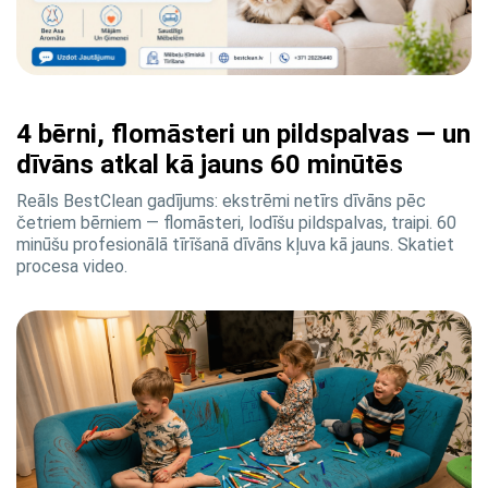
4 bērni, flomāsteri un pildspalvas — un
dīvāns atkal kā jauns 60 minūtēs
Reāls BestClean gadījums: ekstrēmi netīrs dīvāns pēc
četriem bērniem — flomāsteri, lodīšu pildspalvas, traipi. 60
minūšu profesionālā tīrīšanā dīvāns kļuva kā jauns. Skatiet
procesa video.