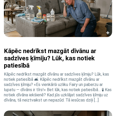
Kāpēc nedrīkst mazgāt dīvānu ar
sadzīves ķīmiju? Lūk, kas notiek
patiesībā
Kāpēc nedrīkst mazgāt dīvānu ar sadzīves ķīmiju? Lūk, kas
notiek patiesībā 🛋️ Kāpēc nedrīkst mazgāt dīvānu ar
sadzīves ķīmiju? «Es vienkārši uzliku Fairy un paberzu ar
lupatu — dīvāns ir tīrs!» Bet lūk, kas notiek patiesībā… 🧪 Kas
notiek dīvāna iekšienē? Kad jūs uzklājat sadzīves ķīmiju uz
dīvāna, tā neiztvaikst un nepazūd. Tā iesūcas dziļi […]