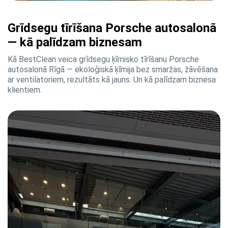
Grīdsegu tīrīšana Porsche autosalonā
— kā palīdzam biznesam
Kā BestClean veica grīdsegu ķīmisko tīrīšanu Porsche
autosalonā Rīgā — ekoloģiskā ķīmija bez smaržas, žāvēšana
ar ventilatoriem, rezultāts kā jauns. Un kā palīdzam biznesa
klientiem.