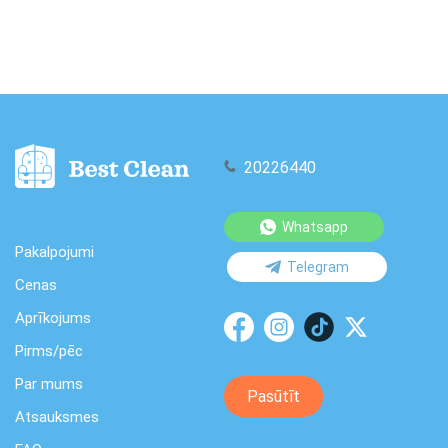
20226440
Whatsapp
Pakalpojumi
Telegram
Cenas
Aprīkojums
Pirms/pēc
Par mums
Pasūtīt
Atsauksmes