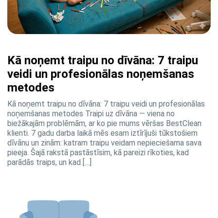
Kā noņemt traipu no dīvāna: 7 traipu
veidi un profesionālas noņemšanas
metodes
Kā noņemt traipu no dīvāna: 7 traipu veidi un profesionālas
noņemšanas metodes Traipi uz dīvāna — viena no
biežākajām problēmām, ar ko pie mums vēršas BestClean
klienti. 7 gadu darba laikā mēs esam iztīrījuši tūkstošiem
dīvānu un zinām: katram traipu veidam nepieciešama sava
pieeja. Šajā rakstā pastāstīsim, kā pareizi rīkoties, kad
parādās traips, un kad […]