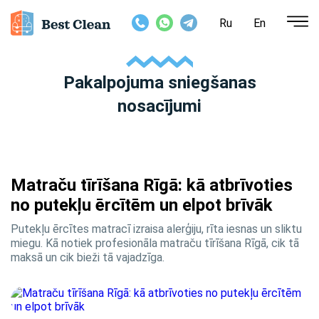
Ru
En
Pakalpojuma sniegšanas
nosacījumi
Matraču tīrīšana Rīgā: kā atbrīvoties
no putekļu ērcītēm un elpot brīvāk
Putekļu ērcītes matracī izraisa alerģiju, rīta iesnas un sliktu
miegu. Kā notiek profesionāla matraču tīrīšana Rīgā, cik tā
maksā un cik bieži tā vajadzīga.