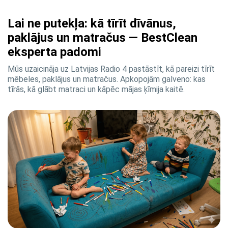
Lai ne putekļa: kā tīrīt dīvānus,
paklājus un matračus — BestClean
eksperta padomi
Mūs uzaicināja uz Latvijas Radio 4 pastāstīt, kā pareizi tīrīt
mēbeles, paklājus un matračus. Apkopojām galveno: kas
tīrās, kā glābt matraci un kāpēc mājas ķīmija kaitē.