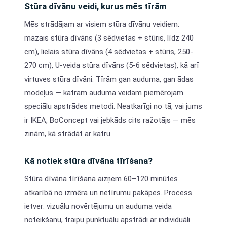
Stūra dīvānu veidi, kurus mēs tīrām
Mēs strādājam ar visiem stūra dīvānu veidiem:
mazais stūra dīvāns (3 sēdvietas + stūris, līdz 240
cm), lielais stūra dīvāns (4 sēdvietas + stūris, 250-
270 cm), U-veida stūra dīvāns (5-6 sēdvietas), kā arī
virtuves stūra dīvāni. Tīrām gan auduma, gan ādas
modeļus — katram auduma veidam piemērojam
speciālu apstrādes metodi. Neatkarīgi no tā, vai jums
ir IKEA, BoConcept vai jebkāds cits ražotājs — mēs
zinām, kā strādāt ar katru.
Kā notiek stūra dīvāna tīrīšana?
Stūra dīvāna tīrīšana aizņem 60–120 minūtes
atkarībā no izmēra un netīrumu pakāpes. Process
ietver: vizuālu novērtējumu un auduma veida
noteikšanu, traipu punktuālu apstrādi ar individuāli