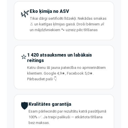
🌿
Eko ķīmija no ASV
Tikai dārgi sertificēti līdzekļi. Nekādas smakas
👃 un kaitīgas ķīmijas gaisā. Droši bērniem 👶
un mājdzīvniekiem 🐾 uzreiz pēc tīrīšanas
⭐
1 420 atsauksmes un labākais
reitings
Katru dienu 📅 jauna pateicība no apmierinātiem
klientiem. Google 4,9★, Facebook 5,0★.
Pārbaudiet paši 👇
🛡️
Kvalitātes garantija
Esam pārliecināti par rezultātu katrā pasūtījumā
100% ✅. Ja traipi palikuši — atkārtota tīrīšana
bez maksas.