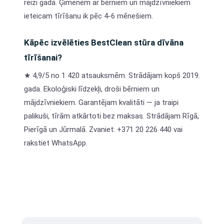
reizi gadā. Ģimenēm ar bērniem un mājdzīvniekiem
ieteicam tīrīšanu ik pēc 4-6 mēnešiem.
Kāpēc izvēlēties BestClean stūra dīvāna
tīrīšanai?
★ 4,9/5 no 1 420 atsauksmēm. Strādājam kopš 2019.
gada. Ekoloģiski līdzekļi, droši bērniem un
mājdzīvniekiem. Garantējam kvalitāti — ja traipi
palikuši, tīrām atkārtoti bez maksas. Strādājam Rīgā,
Pierīgā un Jūrmalā. Zvaniet: +371 20 226 440 vai
rakstiet WhatsApp.