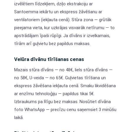
izvēlētiem līdzekļiem, dziļo ekstrakciju ar
Santoemma iekārtu un ekspress žāvēšanu ar
ventilatoriem (iekļauta cenā). Stūra zona — grūtāk
pieejama vieta, kur uzkrājas visvairāk netīrumu — to
apstrādājam īpaši rūpīgi. Ja dīvāns ir izvelkamais,
tīrām arī guļvietu bez papildus maksas.
Velūra dīvānu tīrīšanas cenas
Mazais stūra dīvāns — no 48€, liels stūra dīvāns —
no 58€, U-veida — no 65€. Guļvietas tīrīšana un
ekspress žāvēšana iekļauta cenā. Smaku likvidēšana
ar enzīmu tehnoloģiju — papildus tikai 5€.
Izbraukums pa Rīgu bez maksas. Nosūtiet dīvāna
foto WhatsApp — precīzu cenu saņemsiet 3 minūšu
laikā.