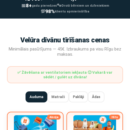
8+
📅
🐾
gadu pieredzes
Droši bērniem un dzīvniekiem
98%
💯
klientu apmierinātība
Velūra dīvānu tīrīšanas cenas
Minimālais pasūtījums — 45€. Izbraukums pa visu Rīgu bez
maksas.
✅ Žāvēšana ar ventilatoriem iekļauta 🙂 Vakarā var
sēdēt / gulēt uz dīvāna!
Auduma
Matrači
Paklāji
Ādas
Akcija
Hits