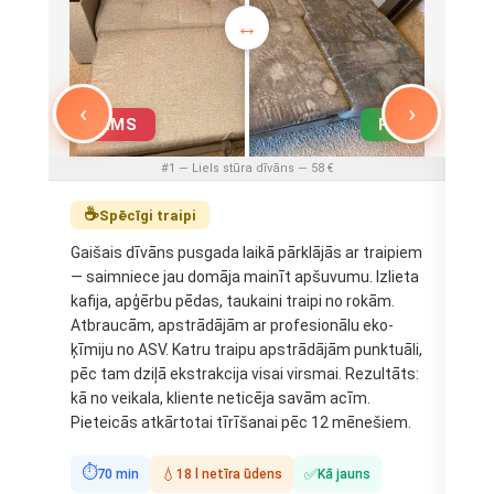
‹
›
PIRMS
PĒC
P
#1 — Liels stūra dīvāns — 58 €
☕

Spēcīgi traipi
Gaišais dīvāns pusgada laikā pārklājās ar traipiem
Div
— saimniece jau domāja mainīt apšuvumu. Izlieta
sma
kafija, apģērbu pēdas, taukaini traipi no rokām.
mēģi
Atbraucām, apstrādājām ar profesionālu eko-
sli
ķīmiju no ASV. Katru traipu apstrādājām punktuāli,
eks
pēc tam dziļā ekstrakcija visai virsmai. Rezultāts:
kas
kā no veikala, kliente neticēja savām acīm.
pil
Pieteicās atkārtotai tīrīšanai pēc 12 mēnešiem.
nei
⏱
⏱
✅
💧
70 min
18 l netīra ūdens
Kā jauns