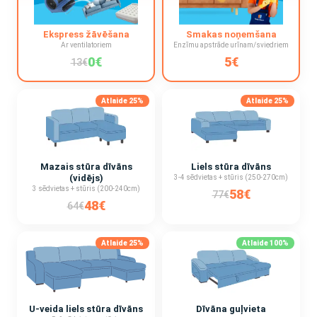
Ekspress žāvēšana
Smakas noņemšana
Ar ventilatoriem
Enzīmu apstrāde urīnam/sviedriem
0€
5€
13€
Atlaide 25%
Atlaide 25%
Mazais stūra dīvāns
Liels stūra dīvāns
(vidējs)
3-4 sēdvietas + stūris (250-270cm)
3 sēdvietas + stūris (200-240cm)
58€
77€
48€
64€
Atlaide 25%
Atlaide 100%
U-veida liels stūra dīvāns
Dīvāna guļvieta