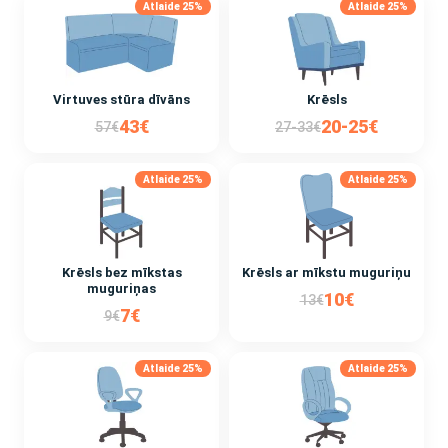
Atlaide 25%
Atlaide 25%
Virtuves stūra dīvāns
Krēsls
43€
20-25€
57€
27-33€
Atlaide 25%
Atlaide 25%
Krēsls bez mīkstas
Krēsls ar mīkstu muguriņu
muguriņas
10€
13€
7€
9€
Atlaide 25%
Atlaide 25%