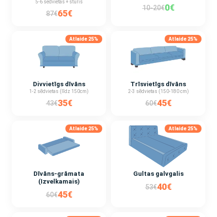
5-6 sēdvietas + stūris
0€
10-20€
65€
87€
Atlaide 25%
Atlaide 25%
Divvietīgs dīvāns
Trīsvietīgs dīvāns
1-2 sēdvietas (līdz 150cm)
2-3 sēdvietas (150-180 cm)
35€
45€
43€
60€
Atlaide 25%
Atlaide 25%
Dīvāns-grāmata
Gultas galvgalis
(Izvelkamais)
40€
53€
45€
60€