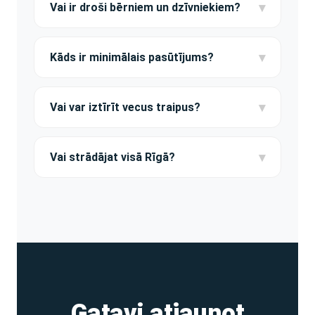
dīvānu — apmēram 1,5 stundas. Pēc tīrīšanas
▾
Vai ir droši bērniem un dzīvniekiem?
dīvāns žūst 3-6 stundas.
Jā! Izmantojam tikai sertificētus hipoalerģiskus
līdzekļus. Droši visai ģimenei un
▾
Kāds ir minimālais pasūtījums?
mājdzīvniekiem.
Minimālais pasūtījums — 45€. Tā ir standarta
divvietīga dīvāna tīrīšanas cena. Izbraukums
▾
Vai var iztīrīt vecus traipus?
pa visu Rīgu bez maksas.
Vairumā gadījumu — jā. Nosūtiet traipa foto
WhatsApp — pastāstīsim, cik reālistiska ir
▾
Vai strādājat visā Rīgā?
pilnīga noņemšana.
Jā, izbraucam uz visiem Rīgas rajoniem un
tuvākajām piepilsētām (līdz 70 km).
Izbraukums pa Rīgu bez maksas.
Gatavi atjaunot