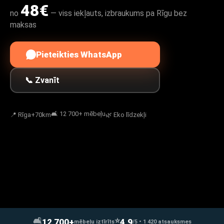
48€
no
— viss iekļauts, izbraukums pa Rīgu bez
maksas
Pieteikties WhatsApp
📞 Zvanīt
🛋️ 12 700+ mēbeļu
📍 Rīga+70km
🌿 Eko līdzekļi
🛋️
⭐
12 700+
4,9
mēbeļu iztīrīts
/5 • 1 420 atsauksmes