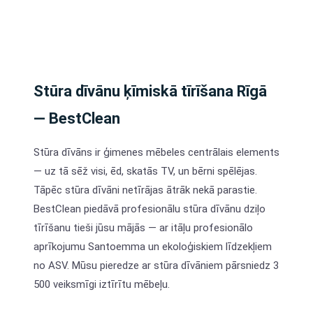
Stūra dīvānu ķīmiskā tīrīšana Rīgā
— BestClean
Stūra dīvāns ir ģimenes mēbeles centrālais elements
— uz tā sēž visi, ēd, skatās TV, un bērni spēlējas.
Tāpēc stūra dīvāni netīrājas ātrāk nekā parastie.
BestClean piedāvā profesionālu stūra dīvānu dziļo
tīrīšanu tieši jūsu mājās — ar itāļu profesionālo
aprīkojumu Santoemma un ekoloģiskiem līdzekļiem
no ASV. Mūsu pieredze ar stūra dīvāniem pārsniedz 3
500 veiksmīgi iztīrītu mēbeļu.