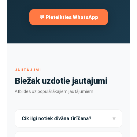
💬 Pieteikties WhatsApp
JAUTĀJUMI
Biežāk uzdotie jautājumi
Atbildes uz populārākajiem jautājumiem
▾
Cik ilgi notiek dīvāna tīrīšana?
Standarta dīvānu iztīrām 60 minūtēs. Stūra