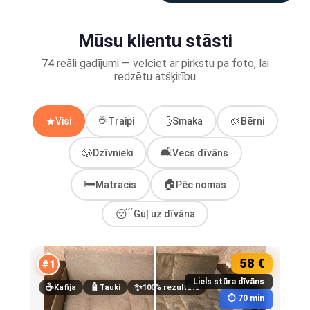
Mūsu klientu stāsti
74 reāli gadījumi — velciet ar pirkstu pa foto, lai
redzētu atšķirību
☕
★
💨
🎨
Visi
Traipi
Smaka
Bērni
🛋️
🐶
Dzīvnieki
Vecs dīvāns
🛏️
🏠
Matracis
Pēc nomas
😴
Guļ uz dīvāna
58 €
#1
#2
Liels stūra dīvāns
☕
🧴
✨
🐶
Kafija
Tauki
100% rezultāts
S
⏱ 70 min