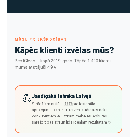
MŪSU PRIEKŠROCĪBAS
Kāpēc klienti izvēlas mūs?
BestClean — kopš 2019. gada. Tāpēc 1 420 klienti
mums atstājuši 4,9★
💪
Jaudīgākā tehnika Latvijā
Strādājam ar itāļu 🇮🇹 profesionālo
aprīkojumu, kas ir 10 reizes jaudīgāks nekā
konkurentiem 🔥. Iztīrām mēbeles jebkuras
sarežģītības ātri un līdz ideālam rezultātam ✨