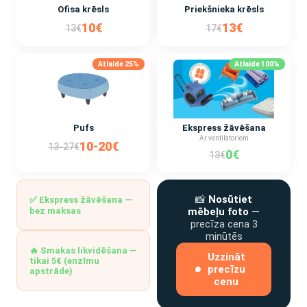
Ofisa krēsls
Priekšnieka krēsls
10€
13€
13€
17€
Atlaide 25%
Atlaide 100%
Pufs
Ekspress žāvēšana
Ar ventilatoriem
10-20€
13-27€
0€
13€
📸
Nosūtiet
✅ Ekspress žāvēšana —
bez maksas
mēbeļu foto
—
precīza cena 3
minūtēs
🔥 Smakas likvidēšana —
Uzzināt
tikai 5€ (enzīmu
precīzu
apstrāde)
cenu