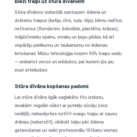
Bieži traipi uz stūra dīvāniem
Stūra dīvānos visbiežāk sastopam: ēdiena un
dzērienu traipus (kafija, vīns, sula, tēja), bērnu radītus
netīrumus (flomāsteri, šokolāde, plastilīns, krāsas),
mājdzīvnieku spalvu, smaku un ķepu pēdas, kā arī
vispārēju pelēkumu un taukainumu no ikdienas
lietošanas. Mūsu tehnoloģija noņem 95% traipu veidu
— ieskaitot vecos un ieēdušos, par kuriem jūs jau
esat atteikušies.
Stūra dīvāna kopšanas padomi
Lai stūra dīvāns ilgāk saglabātu tīru izskatu,
iesakām: regulāri sūkot ar putekļu sūcēju (reizi
nedēļā), nekavējoties notīrīt svaigu traipu ar sausu
drāniņu (neberzēt!), vēdināt telpu pēc ēdiena
gatavošanas un veikt profesionālu tīrīšanu vismaz