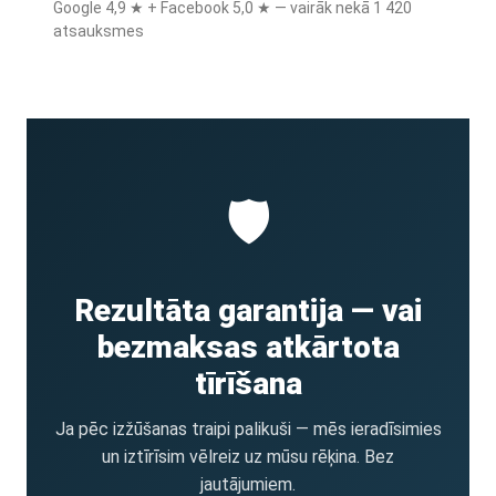
Google 4,9 ★ + Facebook 5,0 ★ — vairāk nekā 1 420
atsauksmes
🛡️
Rezultāta garantija — vai
bezmaksas atkārtota
tīrīšana
Ja pēc izžūšanas traipi palikuši — mēs ieradīsimies
un iztīrīsim vēlreiz uz mūsu rēķina. Bez
jautājumiem.