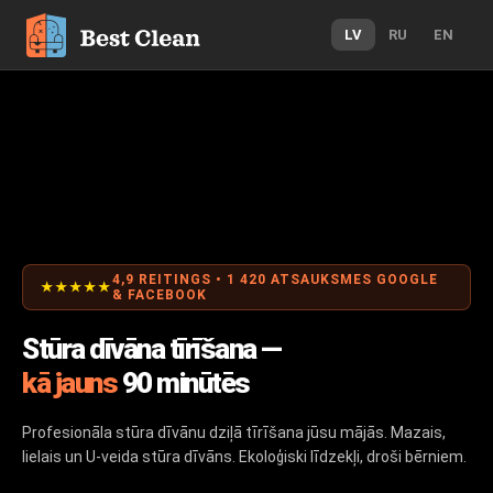
LV
RU
EN
4,9 REITINGS • 1 420 ATSAUKSMES GOOGLE
★★★★★
& FACEBOOK
Stūra dīvāna tīrīšana —
kā jauns
90 minūtēs
Profesionāla stūra dīvānu dziļā tīrīšana jūsu mājās. Mazais,
lielais un U-veida stūra dīvāns. Ekoloģiski līdzekļi, droši bērniem.