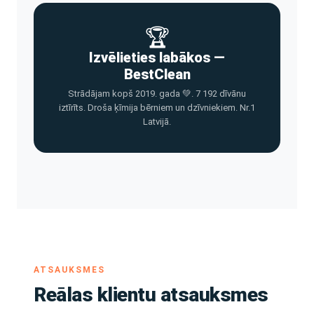
🏆
Izvēlieties labākos —
BestClean
Strādājam kopš 2019. gada 💚. 7 192 dīvānu
iztīrīts. Droša ķīmija bērniem un dzīvniekiem. Nr.1
Latvijā.
ATSAUKSMES
Reālas klientu atsauksmes