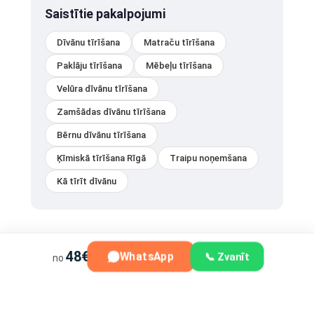
Saistītie pakalpojumi
Dīvānu tīrīšana
Matraču tīrīšana
Paklāju tīrīšana
Mēbeļu tīrīšana
Velūra dīvānu tīrīšana
Zamšādas dīvānu tīrīšana
Bērnu dīvānu tīrīšana
Ķīmiskā tīrīšana Rīgā
Traipu noņemšana
Kā tīrīt dīvānu
48€
WhatsApp
📞 Zvanīt
no